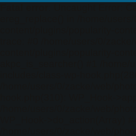
Fatal error
: Uncaught Error: Ca
ereg_replace() in /home/users
content/plugins/popularity-cont
trace: #0 /home/users/0/zacke
content/plugins/popularity-cont
akpc_is_searcher() #1 /home/u
includes/class-wp-hook.php(286)
/home/users/0/zacke/web/photo
hook.php(310): WP_Hook->apply_
/home/users/0/zacke/web/photo
WP_Hook->do_action(Array) #
/home/users/0/zacke/web/photo