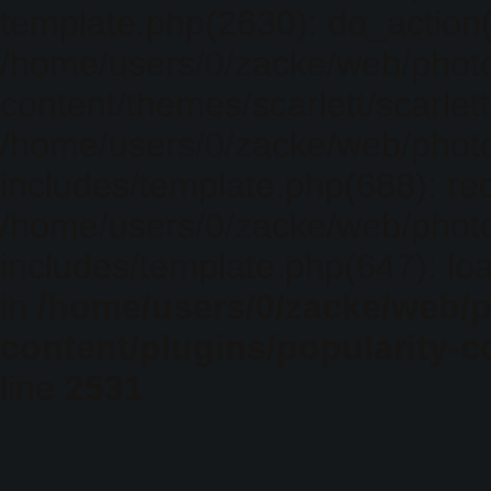
template.php(2630): do_action(
/home/users/0/zacke/web/phot
content/themes/scarlett/scarlet
/home/users/0/zacke/web/phot
includes/template.php(688): req
/home/users/0/zacke/web/phot
includes/template.php(647): loa
in
/home/users/0/zacke/web/
content/plugins/popularity-c
line
2531