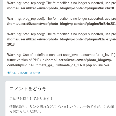
Warning
: preg_replace(): The /e modifier is no longer supported, use pr
/home/users/0/zacke/web/photo_blog/wp-content/plugins/brBrbr281
Warning
: preg_replace(): The /e modifier is no longer supported, use pr
/home/users/0/zacke/web/photo_blog/wp-content/plugins/brBrbr281
Warning
: preg_replace(): The /e modifier is no longer supported, use pr
/home/users/0/zacke/web/photo_blog/wp-content/plugins/ktai-style
2018
Warning
: Use of undefined constant user_level - assumed 'user_level' (th
future version of PHP) in
/home/users/0/zacke/web/photo_blog/wp-
content/plugins/ultimate_ga_1/ultimate_ga_1.6.0.php
on line
524
CLIP
,
読み物、ニュース
コメントをどうぞ
ご意見お待ちしております！
情報の誤り、リンク切れなどございましたら、お手数ですが、この欄
らお知らせください。