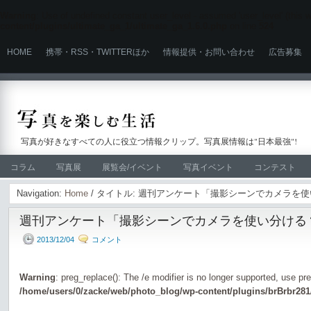
Warning
: Use of undefined constant user_level - assumed 'user_level' (this wi
content/plugins/ultimate_ga_1/ultimate_ga_1.6.0.php
on line
524
HOME
携帯・RSS・TWITTERほか
情報提供・お問い合わせ
広告募集
写真が好きなすべての人に役立つ情報クリップ。写真展情報は"日本最強"!
コラム
写真展
展覧会/イベント
写真イベント
コンテスト
Navigation:
Home
/ タイトル: 週刊アンケート「撮影シーンでカメラを
週刊アンケート「撮影シーンでカメラを使い分ける
2013/12/04
コメント
Warning
: preg_replace(): The /e modifier is no longer supported, use pr
/home/users/0/zacke/web/photo_blog/wp-content/plugins/brBrbr281