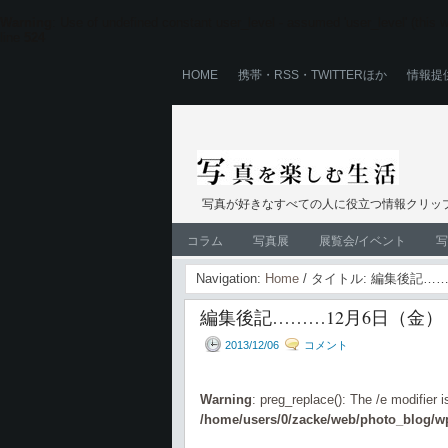
Warning
: Use of undefined constant user_level - assumed 'user_level' (this wi
line
524
HOME
携帯・RSS・TWITTERほか
情報提
写真が好きなすべての人に役立つ情報クリップ
コラム
写真展
展覧会/イベント
写
Navigation:
Home
/ タイトル: 編集後記…
編集後記………12月6日（金）
2013/12/06
コメント
Warning
: preg_replace(): The /e modifier 
/home/users/0/zacke/web/photo_blog/wp