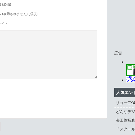
 (必須)
 (表示されません) (必須)
サイト
広告
人気エン
リコーCX
。
どんなデジ
海田悠写
「スクール