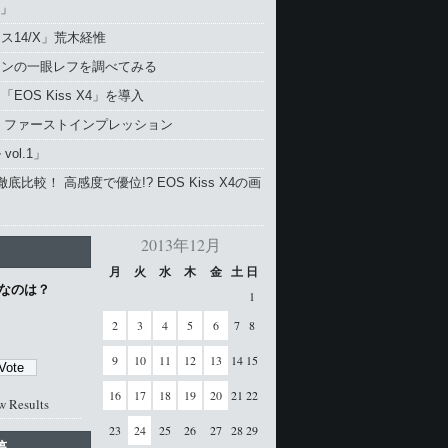
X」
ス14/X」荒木経惟
コンの一眼レフを調べてみる
EOS Kiss X4」を導入
4 ファーストインプレッション
vol.1」
と徹底比較！ 高感度で優位!? EOS Kiss X4の画
2013年12月
月
火
水
木
金
土
日
なのは？
1
2
3
4
5
6
7
8
9
10
11
12
13
14
15
16
17
18
19
20
21
22
w Results
23
24
25
26
27
28
29
稿