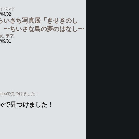
ービー・山口写真展
Wetzlar」トークショーレポー
イベント
/04/02
らいさち写真展「きせきのし
」〜ちいさな島の夢のはなし〜
展
,
東京
/09/01
uTubeで見つけました！
ubeで見つけました！