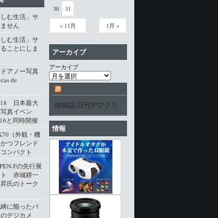
30
31
楽しむ生活」サ
じません
« 11月
1月 »
楽しむ生活」サ
じることにしま
アーカイブ
アーカイブ
・ドアノー写真
cas de
l.18 日本最大
姉妹誌/日刊デジクリ
型写真イベン
016と同時開催
情報
M X70（外観・機
派かつフレンド
角コンパクト
 PEN-Fの先行展
ート 赤城耕一
原昇氏のトーク
呪縛に陥ったパ
クのデジカメ