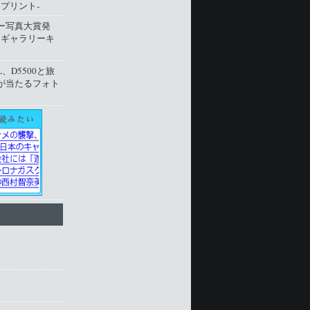
プリント‐
ー写真大賞発
トギャラリーキ
L、D5500と旅
が当たるフォト
ト