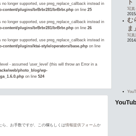
is no longer supported, use preg_replace_callback instead in
-content/plugins/brBrbr281/brBrbr.php
on line
25
ハ
is no longer supported, use preg_replace_callback instead in
「
-content/plugins/brBrbr281/brBrbr.php
on line
26
ト
is no longer supported, use preg_replace_callback instead in
写真
2015
content/plugins/ktai-style/operators/base.php
on line
む
ま
evel - assumed 'user_level' (this will throw an Error in a
写真
zacke/web/photo_blog/wp-
2014
_ga_1.6.0.php
on line
524
Yo
YouT
たら、お手数ですが、この欄もしくは
情報提供フォーム
か