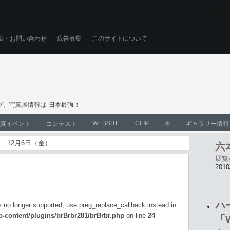
ll throw an Error in a future version of PHP) in
/home/users/0/zacke/web/ph
供・お問い合わせ
広告募集
このサイトについて
。写真展情報は"日本最強"!
WEBSITE
CLIP
真イベント
コンテスト
本
ギャラリー情報
……12月6日（金）
六
is no longer supported, use preg_replace_callback instead in
展覧
-content/plugins/brBrbr281/brBrbr.php
on line
24
2010