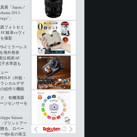
展「Japan／
ohama 2013-
dings”」
実践フォトセミ
 FC岐阜vsヴィ
戸を撮影
PS-Cミラーレス
0」を海外発表
像面位相差AF
電子水準器も
ビュー
 PEN-F（外観・
クラシカルデザ
新の絵作り機能
ック、有機薄膜
メージセンサーを
ippe Salaun
ion」‐プリントアー
が贈る、ロベー
ー他6名の珠玉