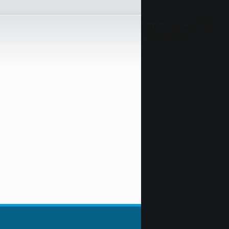
Fatal error
: Uncaught Error:
Call to undefined function
ereg_replace() in