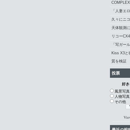
COMPLE
「人妻エロ
久々にニ
天体観測に「
リコーCX
「写ガール 
Kiss X3
質を検証
投票
好き
風景写真
人物写真
その他
Vie
最近の投