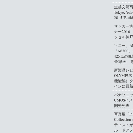
生越文明写真
Tokyo, Yok
2015“Buil
サッカー
ナー2016
ッセル神
ソニー、A
「α630
425点の
4K動画 
新製品レ
OLYMPUS
機能編）
インに最
パナソニ
CMOSイ
開発発表
写真展「Phil
Collect
ティスト
ル・ドアノ