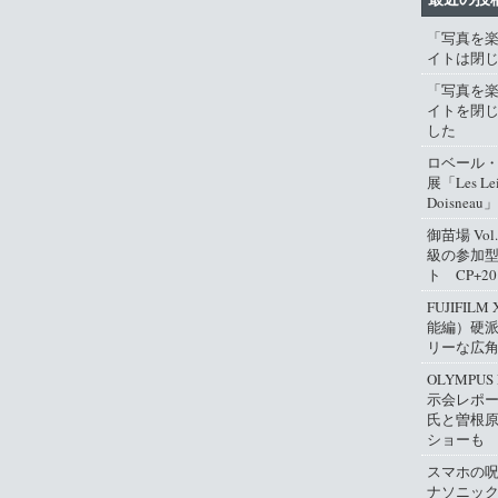
「写真を
イトは閉
「写真を
イトを閉
した
ロベール
展「Les Lei
Doisneau」
御苗場 Vo
級の参加
ト CP+2
FUJIFIL
能編）硬
リーな広
OLYMPUS
示会レポ
氏と曽根
ショーも
スマホの
ナソニッ