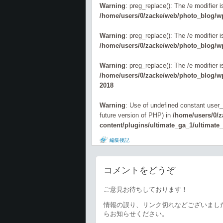
Warning
: preg_replace(): The /e modifier 
/home/users/0/zacke/web/photo_blog/wp
Warning
: preg_replace(): The /e modifier 
/home/users/0/zacke/web/photo_blog/wp
Warning
: preg_replace(): The /e modifier 
/home/users/0/zacke/web/photo_blog/wp-
2018
Warning
: Use of undefined constant user_l
future version of PHP) in
/home/users/0/
content/plugins/ultimate_ga_1/ultimate
編集後記
コメントをどうぞ
ご意見お待ちしております！
情報の誤り、リンク切れなどございまし
らお知らせください。