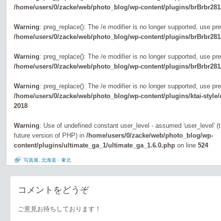
/home/users/0/zacke/web/photo_blog/wp-content/plugins/brBrbr281
Warning
: preg_replace(): The /e modifier is no longer supported, use pr
/home/users/0/zacke/web/photo_blog/wp-content/plugins/brBrbr281
Warning
: preg_replace(): The /e modifier is no longer supported, use pr
/home/users/0/zacke/web/photo_blog/wp-content/plugins/brBrbr281
Warning
: preg_replace(): The /e modifier is no longer supported, use pr
/home/users/0/zacke/web/photo_blog/wp-content/plugins/ktai-style
2018
Warning
: Use of undefined constant user_level - assumed 'user_level' (th
future version of PHP) in
/home/users/0/zacke/web/photo_blog/wp-
content/plugins/ultimate_ga_1/ultimate_ga_1.6.0.php
on line
524
写真展
,
北海道・東北
コメントをどうぞ
ご意見お待ちしております！