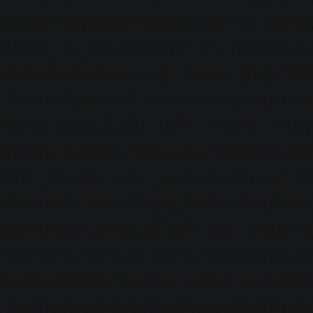
content/plugins/popularity-cont
akpc_is_searcher() #1 /home/u
includes/class-wp-hook.php(286)
/home/users/0/zacke/web/photo
hook.php(310): WP_Hook->apply_
/home/users/0/zacke/web/photo
WP_Hook->do_action(Array) #
/home/users/0/zacke/web/photo
template.php(2630): do_action(
/home/users/0/zacke/web/phot
content/themes/scarlett/scarlet
/home/users/0/zacke/web/phot