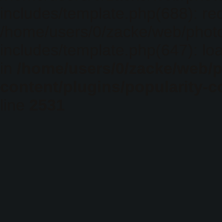
includes/template.php(688): req
/home/users/0/zacke/web/phot
includes/template.php(647): loa
in
/home/users/0/zacke/web/
content/plugins/popularity-c
line
2531