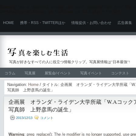
Warning
: Use of undefined constant user_level - assumed 'user_level' (this wi
content/plugins/ultimate_ga_1/ultimate_ga_1.6.0.php
on line
524
HOME
携帯・RSS・TWITTERほか
情報提供・お問い合わせ
広告募集
写真が好きなすべての人に役立つ情報クリップ。写真展情報は"日本最強"!
コラム
写真展
展覧会/イベント
写真イベント
コンテスト
Navigation:
Home
/ タイトル: 企画展 オランダ・ライデン大学所蔵「W
写真師 上野彦馬の誕生」
企画展 オランダ・ライデン大学所蔵「W.Aコック
写真師 上野彦馬の誕生」
2013/12/13
コメント
Warning
: preg_replace(): The /e modifier is no longer supported, use pr