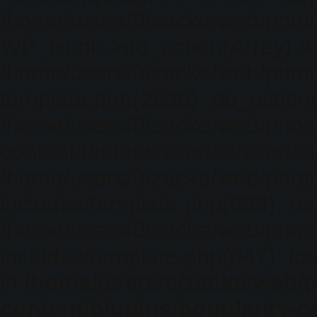
/home/users/0/zacke/web/photo
WP_Hook->do_action(Array) #
/home/users/0/zacke/web/photo
template.php(2630): do_action(
/home/users/0/zacke/web/phot
content/themes/scarlett/scarlet
/home/users/0/zacke/web/phot
includes/template.php(688): req
/home/users/0/zacke/web/phot
includes/template.php(647): loa
in
/home/users/0/zacke/web/
content/plugins/popularity-c