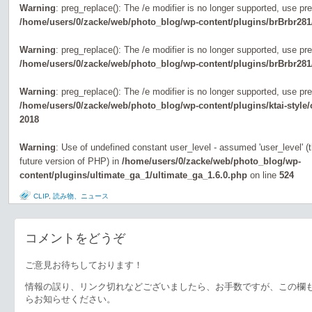
Warning
: preg_replace(): The /e modifier is no longer supported, use pr
/home/users/0/zacke/web/photo_blog/wp-content/plugins/brBrbr281
Warning
: preg_replace(): The /e modifier is no longer supported, use pr
/home/users/0/zacke/web/photo_blog/wp-content/plugins/brBrbr281
Warning
: preg_replace(): The /e modifier is no longer supported, use pr
/home/users/0/zacke/web/photo_blog/wp-content/plugins/ktai-style
2018
Warning
: Use of undefined constant user_level - assumed 'user_level' (th
future version of PHP) in
/home/users/0/zacke/web/photo_blog/wp-
content/plugins/ultimate_ga_1/ultimate_ga_1.6.0.php
on line
524
CLIP
,
読み物、ニュース
コメントをどうぞ
ご意見お待ちしております！
情報の誤り、リンク切れなどございましたら、お手数ですが、この欄
らお知らせください。