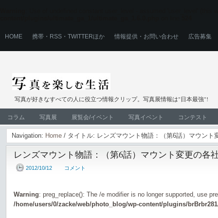
Warning
: Use of undefined constant user_level - assumed 'user_level' (this wi
content/plugins/ultimate_ga_1/ultimate_ga_1.6.0.php
on line
524
HOME
携帯・RSS・TWITTERほか
情報提供・お問い合わせ
広告募集
写真が好きなすべての人に役立つ情報クリップ。写真展情報は"日本最強"!
コラム
写真展
展覧会/イベント
写真イベント
コンテスト
Navigation:
Home
/ タイトル: レンズマウント物語：（第6話）マウント
レンズマウント物語：（第6話）マウント変更の各社
2012/10/12
コメント
Warning
: preg_replace(): The /e modifier is no longer supported, use pr
/home/users/0/zacke/web/photo_blog/wp-content/plugins/brBrbr281