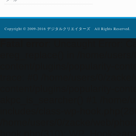
Copyright © 2009-2016 デジタルクリエイターズ All Rights Reserved.
Fatal error
: Uncaught Error: Ca
ereg_replace() in /home/users
content/plugins/popularity-cont
trace: #0 /home/users/0/zacke
content/plugins/popularity-cont
akpc_is_searcher() #1 /home/u
includes/class-wp-hook.php(286)
/home/users/0/zacke/web/photo
hook.php(310): WP_Hook->apply_