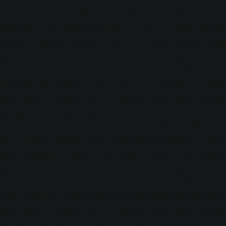
content/plugins/popularity-cont
akpc_is_searcher() #1 /home/u
includes/class-wp-hook.php(286)
/home/users/0/zacke/web/photo
hook.php(310): WP_Hook->apply_
/home/users/0/zacke/web/photo
WP_Hook->do_action(Array) #
/home/users/0/zacke/web/photo
template.php(2630): do_action(
/home/users/0/zacke/web/phot
content/themes/scarlett/scarlet
/home/users/0/zacke/web/phot