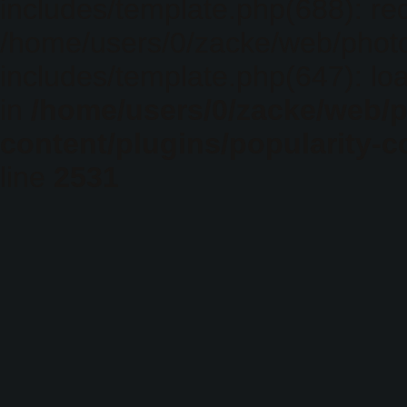
includes/template.php(688): req
/home/users/0/zacke/web/phot
includes/template.php(647): loa
in
/home/users/0/zacke/web/
content/plugins/popularity-c
line
2531