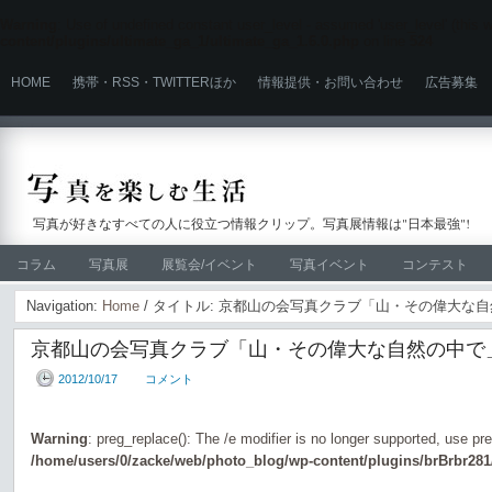
Warning
: Use of undefined constant user_level - assumed 'user_level' (this wi
content/plugins/ultimate_ga_1/ultimate_ga_1.6.0.php
on line
524
HOME
携帯・RSS・TWITTERほか
情報提供・お問い合わせ
広告募集
写真が好きなすべての人に役立つ情報クリップ。写真展情報は"日本最強"!
コラム
写真展
展覧会/イベント
写真イベント
コンテスト
Navigation:
Home
/ タイトル: 京都山の会写真クラブ「山・その偉大な
京都山の会写真クラブ「山・その偉大な自然の中で
2012/10/17
コメント
Warning
: preg_replace(): The /e modifier is no longer supported, use pr
/home/users/0/zacke/web/photo_blog/wp-content/plugins/brBrbr281