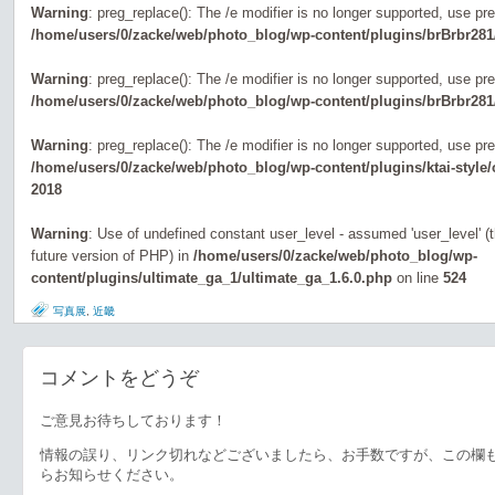
Warning
: preg_replace(): The /e modifier is no longer supported, use pr
/home/users/0/zacke/web/photo_blog/wp-content/plugins/brBrbr281
Warning
: preg_replace(): The /e modifier is no longer supported, use pr
/home/users/0/zacke/web/photo_blog/wp-content/plugins/brBrbr281
Warning
: preg_replace(): The /e modifier is no longer supported, use pr
/home/users/0/zacke/web/photo_blog/wp-content/plugins/ktai-style
2018
Warning
: Use of undefined constant user_level - assumed 'user_level' (th
future version of PHP) in
/home/users/0/zacke/web/photo_blog/wp-
content/plugins/ultimate_ga_1/ultimate_ga_1.6.0.php
on line
524
写真展
,
近畿
コメントをどうぞ
ご意見お待ちしております！
情報の誤り、リンク切れなどございましたら、お手数ですが、この欄
らお知らせください。