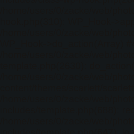
/home/users/0/zacke/web/photo
hook.php(310): WP_Hook->apply_
/home/users/0/zacke/web/photo
WP_Hook->do_action(Array) #
/home/users/0/zacke/web/photo
template.php(2630): do_action(
/home/users/0/zacke/web/phot
content/themes/scarlett/scarlet
/home/users/0/zacke/web/phot
includes/template.php(688): req
/home/users/0/zacke/web/phot
includes/template.php(647): loa