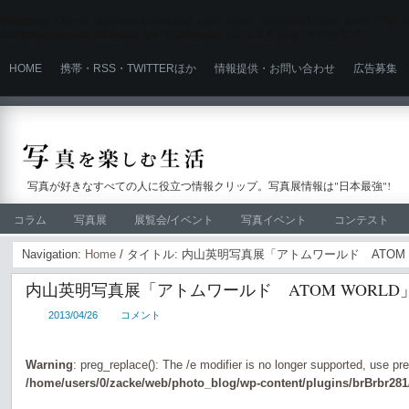
Warning
: Use of undefined constant user_level - assumed 'user_level' (this wi
content/plugins/ultimate_ga_1/ultimate_ga_1.6.0.php
on line
524
HOME
携帯・RSS・TWITTERほか
情報提供・お問い合わせ
広告募集
写真が好きなすべての人に役立つ情報クリップ。写真展情報は"日本最強"!
コラム
写真展
展覧会/イベント
写真イベント
コンテスト
Navigation:
Home
/ タイトル: 内山英明写真展「アトムワールド ATOM 
内山英明写真展「アトムワールド ATOM WORLD
2013/04/26
コメント
Warning
: preg_replace(): The /e modifier is no longer supported, use pr
/home/users/0/zacke/web/photo_blog/wp-content/plugins/brBrbr281