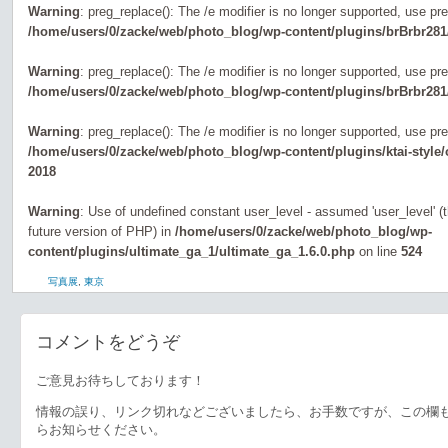
Warning
: preg_replace(): The /e modifier is no longer supported, use pr
/home/users/0/zacke/web/photo_blog/wp-content/plugins/brBrbr281
Warning
: preg_replace(): The /e modifier is no longer supported, use pr
/home/users/0/zacke/web/photo_blog/wp-content/plugins/brBrbr281
Warning
: preg_replace(): The /e modifier is no longer supported, use pr
/home/users/0/zacke/web/photo_blog/wp-content/plugins/ktai-style
2018
Warning
: Use of undefined constant user_level - assumed 'user_level' (th
future version of PHP) in
/home/users/0/zacke/web/photo_blog/wp-
content/plugins/ultimate_ga_1/ultimate_ga_1.6.0.php
on line
524
写真展
,
東京
コメントをどうぞ
ご意見お待ちしております！
情報の誤り、リンク切れなどございましたら、お手数ですが、この欄
らお知らせください。