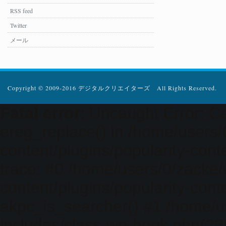
RSS feed
Twitter
メール
Copyright © 2009-2016 デジタルクリエイターズ All Rights Reserved.
Fatal error
: Uncaught Error: Ca
ereg_replace() in /home/users
content/plugins/popularity-cont
trace: #0 /home/users/0/zacke
content/plugins/popularity-cont
akpc_is_searcher() #1 /home/u
includes/class-wp-hook.php(286)