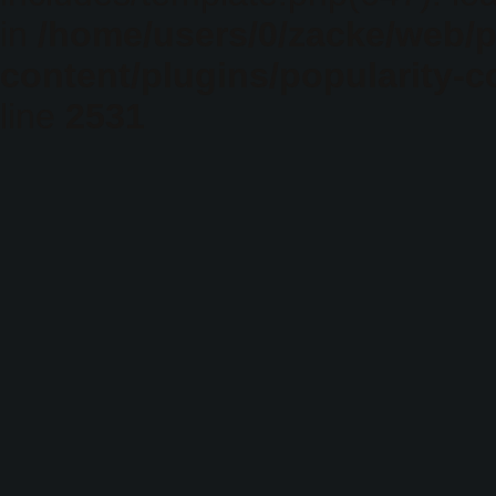
in
/home/users/0/zacke/web/
content/plugins/popularity-c
line
2531