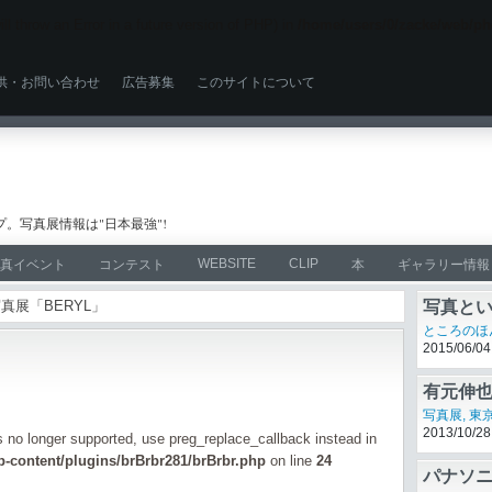
ll throw an Error in a future version of PHP) in
/home/users/0/zacke/web/ph
供・お問い合わせ
広告募集
このサイトについて
。写真展情報は"日本最強"!
WEBSITE
CLIP
真イベント
コンテスト
本
ギャラリー情報
写真展「BERYL」
写真と
ところのほんと
2015/06/04
有元伸也「a
写真展
,
東
is no longer supported, use preg_replace_callback instead in
2013/10/28
-content/plugins/brBrbr281/brBrbr.php
on line
24