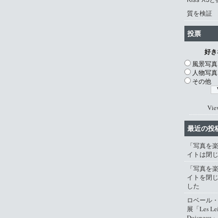
質を検証
投票
好き
風景写真
人物写真
その他
Vie
最近の投
「写真を
イトは閉
「写真を
イトを閉
した
ロベール
展「Les Lei
Doisneau」