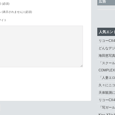
広告
 (必須)
 (表示されません) (必須)
サイト
人気エン
リコーCX
どんなデジ
海田悠写
「スクール
COMPLE
「人妻エロ
久々にニ
。
天体観測に「
リコーCX
「写ガール 
Kiss X3