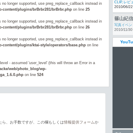
パナソニッ
is no longer supported, use preg_replace_callback instead in
CLIP
,
レビ
-content/plugins/brBrbr281/brBrbr.php
on line
25
2010/06/22
is no longer supported, use preg_replace_callback instead in
-content/plugins/brBrbr281/brBrbr.php
on line
26
is no longer supported, use preg_replace_callback instead in
You
content/plugins/ktai-style/operators/base.php
on line
evel - assumed 'user_level' (this will throw an Error in a
zacke/web/photo_blog/wp-
_ga_1.6.0.php
on line
524
たら、お手数ですが、この欄もしくは
情報提供フォーム
か