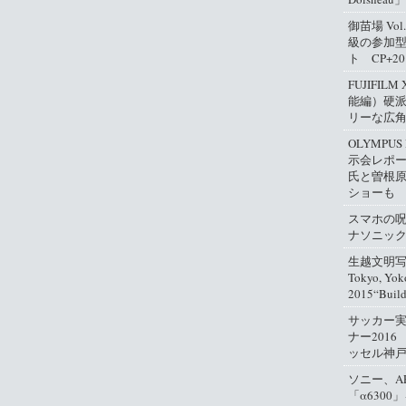
御苗場 Vo
級の参加
ト CP+2
FUJIFIL
能編）硬
リーな広
OLYMPUS
示会レポ
氏と曽根
ショーも
スマホの
ナソニッ
生越文明写真
Tokyo, Yok
2015“Buil
サッカー
ナー2016
ッセル神
ソニー、A
「α630