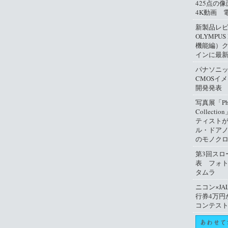
425点の
4K動画 
新製品レ
OLYMPUS
機能編）
インに最
パナソニ
CMOSイ
開発発表
写真展「Phil
Collect
ティスト
ル・ドアノ
のモノクロ
第3回スロ
表 フォ
タムラ
ニコン×JA
行券4万円
コンテス