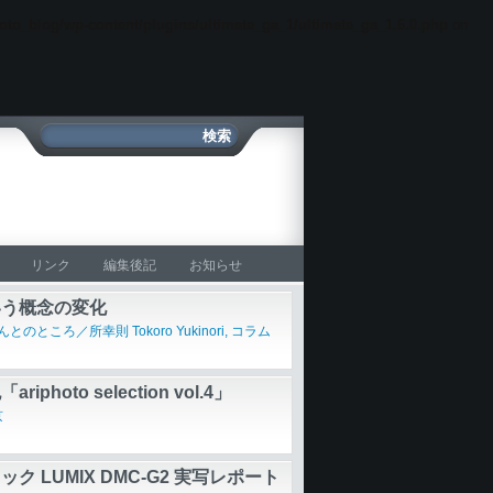
oto_blog/wp-content/plugins/ultimate_ga_1/ultimate_ga_1.6.0.php
on
リンク
編集後記
お知らせ
いう概念の変化
のところ／所幸則 Tokoro Yukinori
,
コラム
riphoto selection vol.4」
京