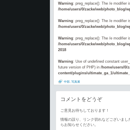
Warning
: preg_replace(): The /e modifier 
/home/users/0/zacke/web/photo_blog/wp
Warning
: preg_replace(): The /e modifier 
/home/users/0/zacke/web/photo_blog/wp
Warning
: preg_replace(): The /e modifier 
/home/users/0/zacke/web/photo_blog/wp-
2018
Warning
: Use of undefined constant user_l
future version of PHP) in
/home/users/0/
content/plugins/ultimate_ga_1/ultimate
中部
,
写真展
コメントをどうぞ
ご意見お待ちしております！
情報の誤り、リンク切れなどございまし
らお知らせください。