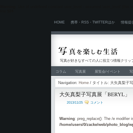
Warning
: Use of undefined constant user_level - assumed 'user_level' (this wi
line
524
HOME
携帯・RSS・TWITTERほか
情報提
写真が好きなすべての人に役立つ情報クリップ
コラム
写真展
展覧会/イベント
写
Navigation:
Home
/ タイトル: 大矢真梨子
大矢真梨子写真展「BERYL」
2013/11/25
コメント
Warning
: preg_replace(): The /e modifier 
/home/users/0/zacke/web/photo_blog/wp