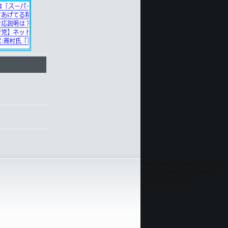
Fatal error
: Uncaught Error:
Call to undefined function
ereg_replace() in