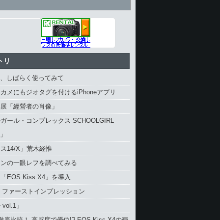
トリ
4、しばらく使ってみて
カメにもジオタグを付けるiPhoneアプリ
真展「經營者の肖像」
ガール・コンプレックス SCHOOLGIRL
X」
ス14/X」荒木経惟
コンの一眼レフを調べてみる
EOS Kiss X4」を導入
4 ファーストインプレッション
vol.1」
と徹底比較！ 高感度で優位!? EOS Kiss X4の画