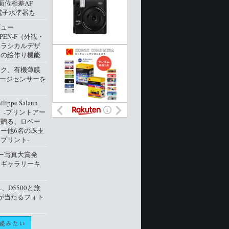
像面位相差AF
電子水準器も
ビュー
 PEN-F（外観・
クラシカルデザ
新の絵作り機能
ック、有機薄膜
メージセンサーを
ippe Salaun
ion」‐プリントアー
が贈る、ロベー
ー他6名の珠玉
プリント‐
ー写真大賞発
トギャラリーキ
L、D5500と旅
が当たるフォト
ト