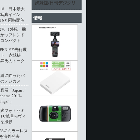
姉妹誌/日刊デジクリ
l.18 日本最大
型写真イベン
情報
016と同時開催
M X70（外観・機
派かつフレンド
角コンパクト
 PEN-Fの先行展
ート 赤城耕一
原昇氏のトーク
呪縛に陥ったパ
クのデジカメ
展「Japan／
ohama 2013-
dings”」
実践フォトセミ
 FC岐阜vsヴィ
戸を撮影
PS-Cミラーレス
0」を海外発表