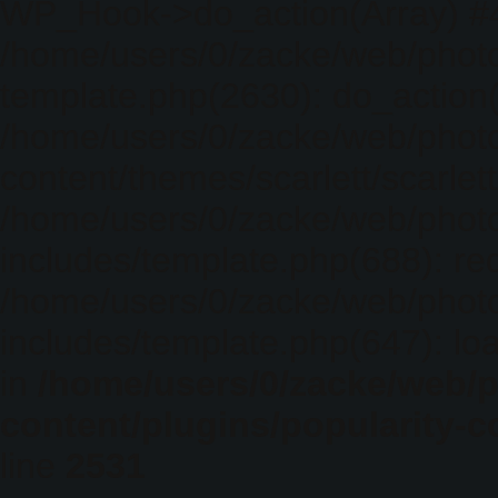
WP_Hook->do_action(Array) #
/home/users/0/zacke/web/photo
template.php(2630): do_action(
/home/users/0/zacke/web/phot
content/themes/scarlett/scarlet
/home/users/0/zacke/web/phot
includes/template.php(688): req
/home/users/0/zacke/web/phot
includes/template.php(647): loa
in
/home/users/0/zacke/web/
content/plugins/popularity-c
line
2531