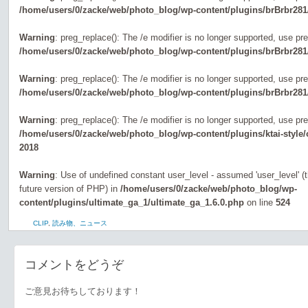
/home/users/0/zacke/web/photo_blog/wp-content/plugins/brBrbr281
Warning
: preg_replace(): The /e modifier is no longer supported, use pr
/home/users/0/zacke/web/photo_blog/wp-content/plugins/brBrbr281
Warning
: preg_replace(): The /e modifier is no longer supported, use pr
/home/users/0/zacke/web/photo_blog/wp-content/plugins/brBrbr281
Warning
: preg_replace(): The /e modifier is no longer supported, use pr
/home/users/0/zacke/web/photo_blog/wp-content/plugins/ktai-style
2018
Warning
: Use of undefined constant user_level - assumed 'user_level' (th
future version of PHP) in
/home/users/0/zacke/web/photo_blog/wp-
content/plugins/ultimate_ga_1/ultimate_ga_1.6.0.php
on line
524
CLIP
,
読み物、ニュース
コメントをどうぞ
ご意見お待ちしております！