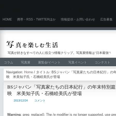
Warning
: Use of undefined constant user_level - assumed 'user_level' (this wi
content/plugins/ultimate_ga_1/ultimate_ga_1.6.0.php
on line
524
HOME
携帯・RSS・TWITTERほか
情報提供・お問い合わせ
広告募集
写真が好きなすべての人に役立つ情報クリップ。写真展情報は"日本最強"!
コラム
写真展
展覧会/イベント
写真イベント
コンテスト
Navigation:
Home
/ タイトル: BSジャパン「写真家たちの日本紀行」の年末特
映 米美知子氏・石橋睦美氏が登場
BSジャパン「写真家たちの日本紀行」の年末特別篇が12
映 米美知子氏・石橋睦美氏が登場
2013/12/24
コメント
Warning
: preg_replace(): The /e modifier is no longer supported, use pr