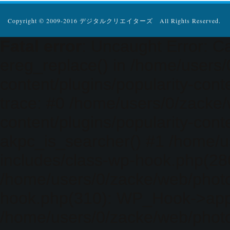
Copyright © 2009-2016 デジタルクリエイターズ All Rights Reserved.
Fatal error
: Uncaught Error: Ca
ereg_replace() in /home/users
content/plugins/popularity-cont
trace: #0 /home/users/0/zacke
content/plugins/popularity-cont
akpc_is_searcher() #1 /home/u
includes/class-wp-hook.php(286)
/home/users/0/zacke/web/photo
hook.php(310): WP_Hook->apply_
/home/users/0/zacke/web/photo