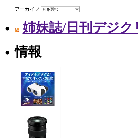
アーカイブ
姉妹誌/日刊デジク
情報