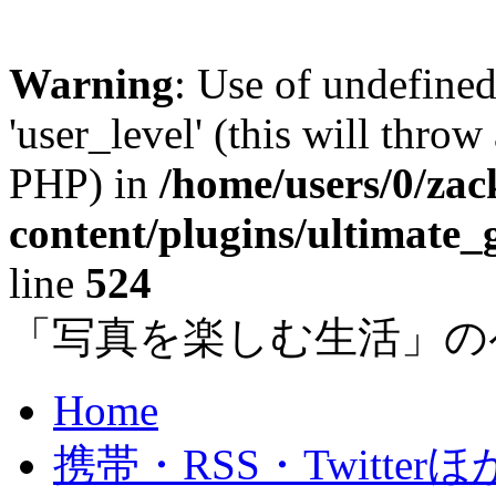
Warning
: Use of undefined
'user_level' (this will throw
PHP) in
/home/users/0/za
content/plugins/ultimate_
line
524
「写真を楽しむ生活」の
Home
携帯・RSS・Twitterほ