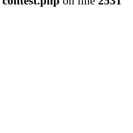
contest.php
on line
2531