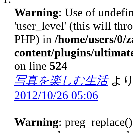
Warning
: Use of undefi
'user_level' (this will th
PHP) in
/home/users/0/
content/plugins/ultima
on line
524
写真を楽しむ生活
より
2012/10/26 05:06
Warning
: preg_replace()