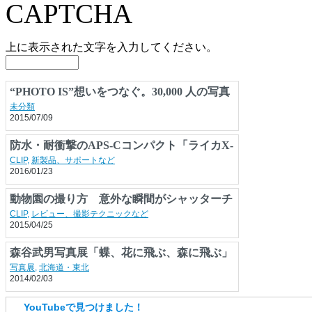
上に表示された文字を入力してください。
“PHOTO IS”想いをつなぐ。30,000 人の写真
展2015 日本最大級の参加型写真展、全国29
未分類
2015/07/09
都市でいよいよ開催！
防水・耐衝撃のAPS-Cコンパクト「ライカX-
U」水深15m対応・耐落下1.22m
CLIP
,
新製品、サポートなど
2016/01/23
動物園の撮り方 意外な瞬間がシャッターチ
ャンス
CLIP
,
レビュー、撮影テクニックなど
2015/04/25
YouTubeで見つけました！