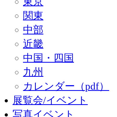
東京
関東
中部
近畿
中国・四国
九州
カレンダー（pdf）
展覧会/イベント
写真イベント