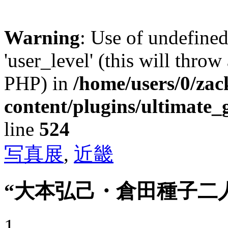
Warning
: Use of undefined
'user_level' (this will throw
PHP) in
/home/users/0/za
content/plugins/ultimate_
line
524
写真展
,
近畿
“大本弘己・倉田種子二