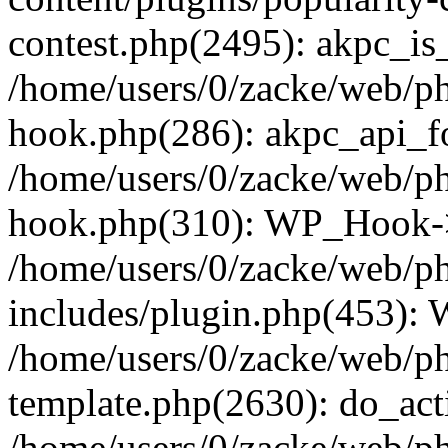
contest.php(2495): akpc_is
/home/users/0/zacke/web/p
hook.php(286): akpc_api_foo
/home/users/0/zacke/web/p
hook.php(310): WP_Hook->ap
/home/users/0/zacke/web/p
includes/plugin.php(453):
/home/users/0/zacke/web/ph
template.php(2630): do_act
/home/users/0/zacke/web/p