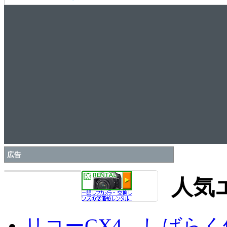
広告
人気
リコーCX4、しばら