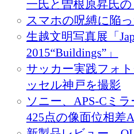
一氏と曽根原昇氏の
スマホの呪縛に陥っ
生越文明写真展「Japan／T
2015“Buildings”」
サッカー実践フォトセ
ッセル神戸を撮影
ソニー、APS-Cミ
425点の像面位相差
新製品レビュー OLY