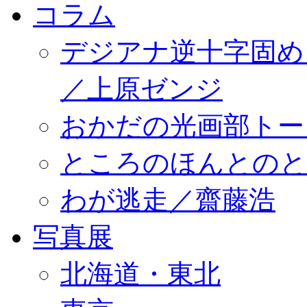
コラム
デジアナ逆十字固め
／上原ゼンジ
おかだの光画部トー
ところのほんとのところ／
わが逃走／齋藤浩
写真展
北海道・東北